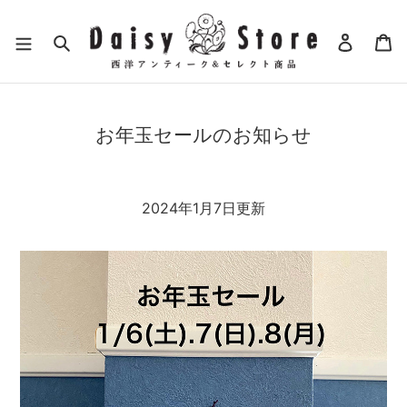
コ
ン
検索
ログイ
カ
テ
ン
ツ
に
お年玉セールのお知らせ
ス
キ
ッ
プ
2024年1月7日
更新
す
る