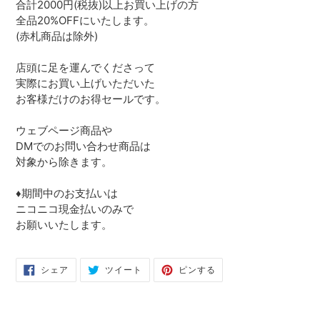
合計2000円(税抜)以上お買い上げの方
全品20%OFFにいたします。
(赤札商品は除外)
店頭に足を運んでくださって
実際にお買い上げいただいた
お客様だけのお得セールです。
ウェブページ商品や
DMでのお問い合わせ商品は
対象から除きます。
♦️期間中のお支払いは
ニコニコ現金払いのみで
お願いいたします。
Facebook
Twitter
Pinterest
シェア
ツイート
ピンする
で
に
で
シ
投
ピ
ェ
稿
ン
ア
す
す
す
る
る
る