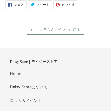
Facebook
Twitter
Pinterest
シェア
ツイート
ピンする
で
に
で
シ
投
ピ
ェ
稿
ン
ア
す
す
す
る
る
る
コラム＆イベントに戻る
Daisy Store｜デイジーストア
Home
Daisy Storeについて
コラム＆イベント