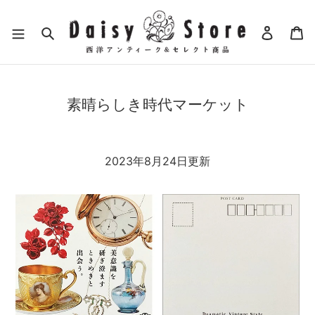
コ
ン
検索
ログイ
カ
テ
ン
ツ
に
素晴らしき時代マーケット
ス
キ
ッ
プ
2023年8月24日
更新
す
る