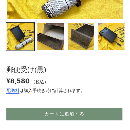
郵便受け(黒)
通
¥8,580
（税込）
常
配送料
は購入手続き時に計算されます。
価
格
カートに追加する
カ