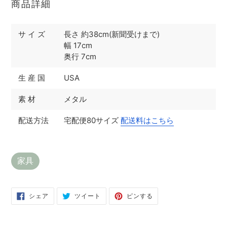
商品詳細
サ イ ズ
長さ 約38cm(新聞受けまで)
幅 17cm
奥行 7cm
生 産 国
USA
素 材
メタル
配送方法
宅配便80サイズ
配送料はこちら
家具
Facebook
Twitter
Pinterest
シェア
ツイート
ピンする
で
に
で
シ
投
ピ
ェ
稿
ン
ア
す
す
す
る
る