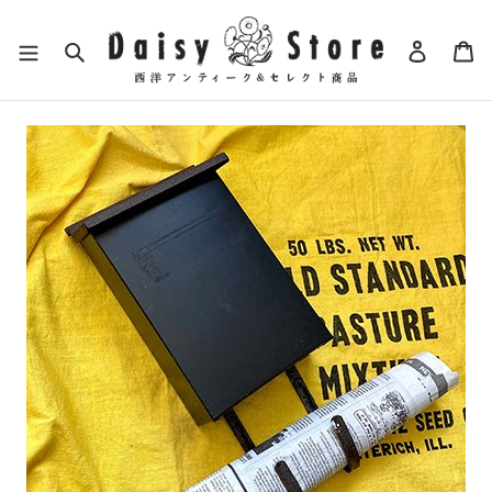
コ
ン
検索
ログイ
カ
テ
ン
ツ
に
ス
キ
ッ
プ
す
る