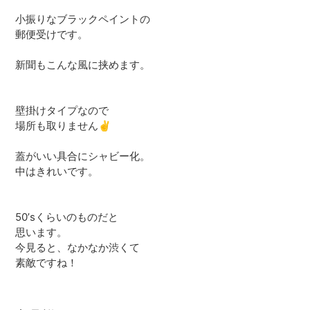
ー
小振りなブラックペイントの
ト
郵便受けです。
に
商
新聞もこんな風に挟めます。
品
を
追
壁掛けタイプなので
加
場所も取りません✌
す
る
蓋がいい具合にシャビー化。
中はきれいです。
50’sくらいのものだと
思います。
今見ると、なかなか渋くて
素敵ですね！