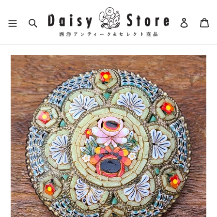
コ
ン
検索
ログイ
カ
テ
ン
ツ
に
ス
キ
ッ
プ
す
る