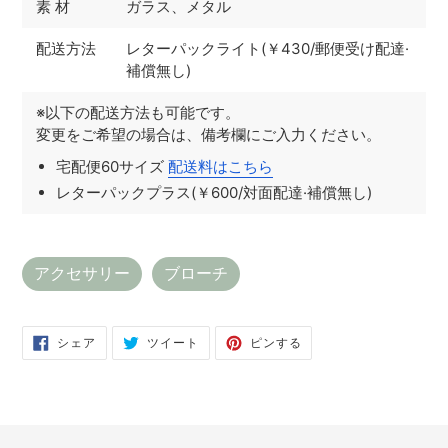
素 材
ガラス、メタル
配送方法
レターパックライト(￥430/郵便受け配達·
補償無し)
※以下の配送方法も可能です。
変更をご希望の場合は、備考欄にご入力ください。
宅配便60サイズ
配送料はこちら
レターパックプラス(￥600/対面配達·補償無し)
アクセサリー
ブローチ
Facebook
Twitter
Pinterest
シェア
ツイート
ピンする
で
に
で
シ
投
ピ
ェ
稿
ン
ア
す
す
す
る
る
る