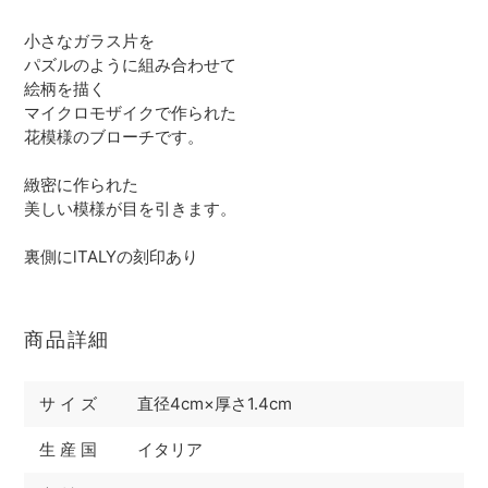
カ
ー
小さなガラス片を
ト
パズルのように組み合わせて
に
絵柄を描く
商
マイクロモザイクで作られた
品
花模様のブローチです。
を
追
緻密に作られた
加
美しい模様が目を引きます。
す
る
裏側にlTALYの刻印あり
商品詳細
サ イ ズ
直径4cm×厚さ1.4cm
生 産 国
イタリア