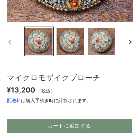
前
次
の
の
ス
ス
ラ
ラ
イ
イ
マイクロモザイクブローチ
ド
ド
通
¥13,200
（税込）
常
配送料
は購入手続き時に計算されます。
価
格
カートに追加する